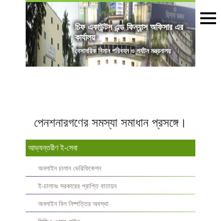
চিফ একাউন্টস এন্ড ফিন্যান্স অফিসার এর
কার্যালয়
বেসামরিক বিমান পরিবহন ও পর্যটন মন্ত্রনালয়
পেনশনারগণের সমস্যা সমাধান প্রসঙ্গে।
আভ্যন্তরীণ ই-সেবা
অনলাইন চালান ভেরিফিকেশন
ই-চালানঃ সরকারের প্রাপ্তি বাতায়ন
অনলাইন বিল নিষ্পত্তির অবস্থা